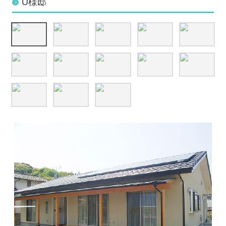
U様邸
令和2年豪雨災害復旧
新人の呟き